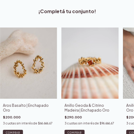
¡Completá tu conjunto!
Anil
Aros Basalto | Enchapado
Anillo Geoda & Citrino
Oro
Oro
Madeira | Enchapado Oro
$20
$200.000
$290.000
3
cuo
3
cuotas sin interés de
$66.666,67
3
cuotas sin interés de
$96.666,67
CO
COMPRAR