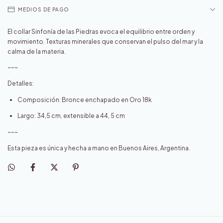
MEDIOS DE PAGO
El collar Sinfonía de las Piedras evoca el equilibrio entre orden y
movimiento. Texturas minerales que conservan el pulso del mar y la
calma de la materia.
~~~
Detalles:
Composición: Bronce enchapado en Oro 18k
Largo: 34,5 cm, extensible a 44, 5 cm
~~~
Esta pieza es única y hecha a mano en Buenos Aires, Argentina.