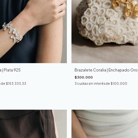
Brazalete Coralia | Enchapado Oro
 | Plata 925
$300.000
3
cuotas sin interés de
$100.000
s de
$153.333,33