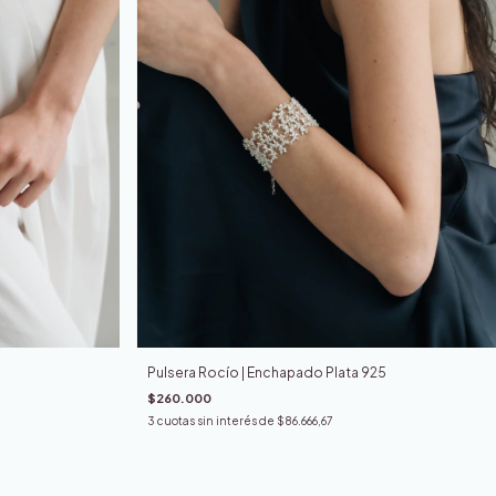
Pulsera Rocío | Enchapado Plata 925
$260.000
3
cuotas sin interés de
$86.666,67