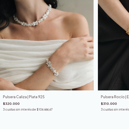
Pulsera Caliza | Plata 925
Pulsera Rocío |
$320.000
$310.000
3
cuotas sin interés de
$106.666,67
3
cuotas sin interé