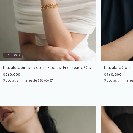
SIN STOCK
Brazalete Sinfonía de las Piedras | Enchapado Oro
Brazalete Coralia
$260.000
$460.000
3
cuotas sin interés de
$86.666,67
3
cuotas sin interé