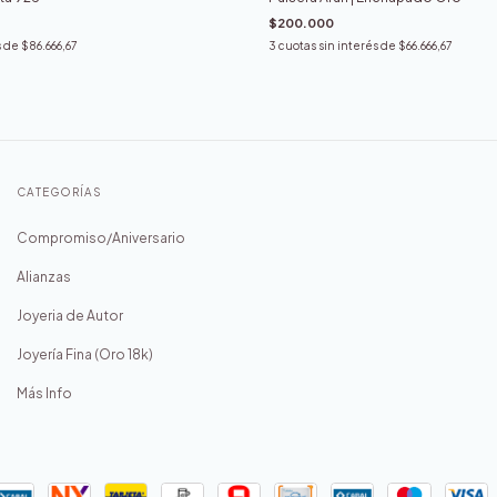
$200.000
s de
$86.666,67
3
cuotas sin interés de
$66.666,67
CATEGORÍAS
Compromiso/Aniversario
Alianzas
Joyeria de Autor
Joyería Fina (Oro 18k)
Más Info