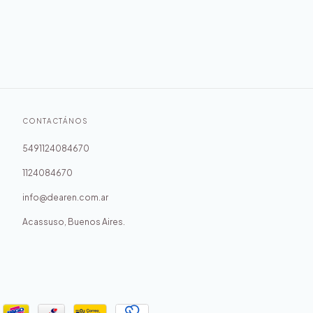
CONTACTÁNOS
5491124084670
1124084670
info@dearen.com.ar
Acassuso, Buenos Aires.