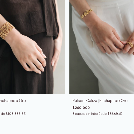
 Enchapado Oro
Pulsera Caliza | Enchapado Oro
$260.000
s de
$103.333,33
3
cuotas sin interés de
$86.666,67