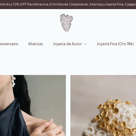
ransferencia /// Anillos de Compromiso, Alianzas y Joyería Fina: 2 pagos sin interés con t
iversario
Alianzas
Joyeria de Autor
Joyería Fina (Oro 18k)