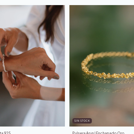
SIN STOCK
ata 925
Pulsera Arun | Enchapado Oro