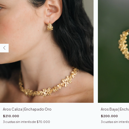
Aros Baya | Enc
Aros Caliza | Enchapado Oro
$200.000
$210.000
3
cuotas sin interé
3
cuotas sin interés de
$70.000