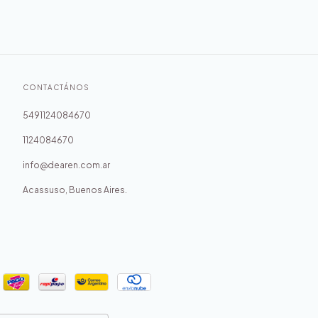
CONTACTÁNOS
5491124084670
1124084670
info@dearen.com.ar
Acassuso, Buenos Aires.