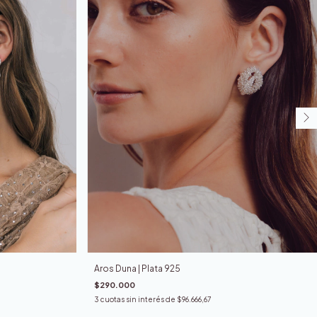
Aros Duna | Plata 925
$290.000
3
cuotas sin interés de
$96.666,67