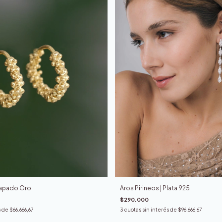
hapado Oro
Aros Pirineos | Plata 925
$290.000
s de
$66.666,67
3
cuotas sin interés de
$96.666,67