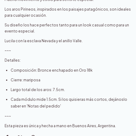
Los aros Pirineos, inspirados en los paisajes patagónicos, son ideales
para cualquier ocasión.
Su diseño los hace perfectos tanto para un look casual como para un
evento especial.
Lucila con la esclava Nevada y el anillo Valle.
~~~
Detalles:
Composición: Bronce enchapado en Oro 18k
Cierre: mariposa
Largo total de los aros: 7.5cm.
Cada módulo mide 1.5cm. Si los quisieras más cortos, dejánoslo
saber en 'Notas del pedido'
~~~
Esta pieza es única y hecha a mano en Buenos Aires, Argentina.