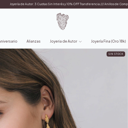
3 Cuotas Sin Interés y 10% OFF Transferencia /// Anillos de Compromiso, Alianzas y Joyería
iversario
Alianzas
Joyeria de Autor
Joyería Fina (Oro 18k)
SIN STOCK