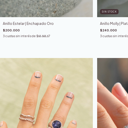
SIN STOCK
Anillo Estelar | Enchapado Oro
Anillo Molly | Pla
$200.000
$240.000
3
cuotas sin interés de
$66.666,67
3
cuotas sin interé