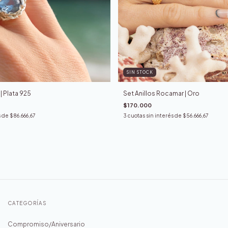
SIN STOCK
Set Anillos Rocamar | Oro
 | Plata 925
$170.000
3
cuotas sin interés de
$56.666,67
s de
$86.666,67
CATEGORÍAS
Compromiso/Aniversario