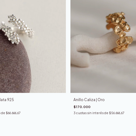
Plata 925
Anillo Caliza | Oro
$170.000
s de
$66.666,67
3
cuotas sin interés de
$56.666,67