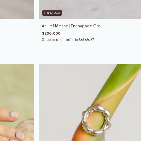
SIN STOCK
Anillo Médano | Enchapado Oro
$200.000
3
cuotas sin interés de
$66.666,67