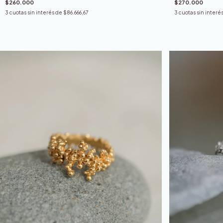
$270.000
$260.000
3
cuotas sin interé
3
cuotas sin interés de
$86.666,67