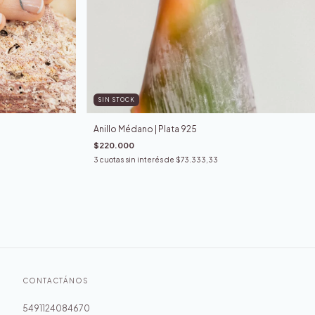
SIN STOCK
Anillo Médano | Plata 925
$220.000
3
cuotas sin interés de
$73.333,33
CONTACTÁNOS
5491124084670