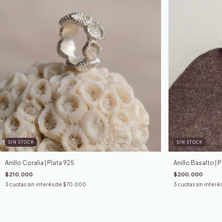
SIN STOCK
SIN STOCK
Anillo Coralia | Plata 925
Anillo Basalto | 
$210.000
$200.000
3
cuotas sin interés de
$70.000
3
cuotas sin interé