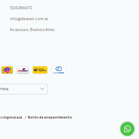
1124084670
info@dearen.com.ar
Acassuso, Buenos Aires.
os
ingresá acá.
/
Botón de arrepentimiento