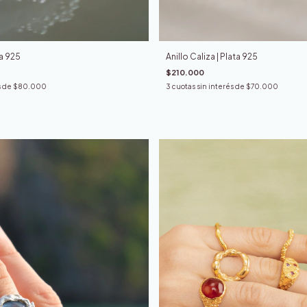
Anillo Caliza | Plata 925
ta 925
$210.000
3
cuotas sin interés de
$70.000
s de
$80.000