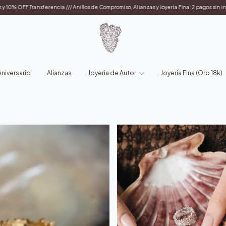
romiso, Alianzas y Joyería Fina: 2 pagos sin interés con transferencia bancaria y efectivo
iversario
Alianzas
Joyeria de Autor
Joyería Fina (Oro 18k)