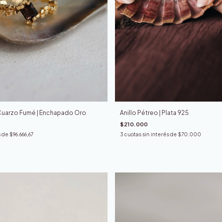
Cuarzo Fumé | Enchapado Oro
Anillo Pétreo | Plata 925
$210.000
s de
$96.666,67
3
cuotas sin interés de
$70.000