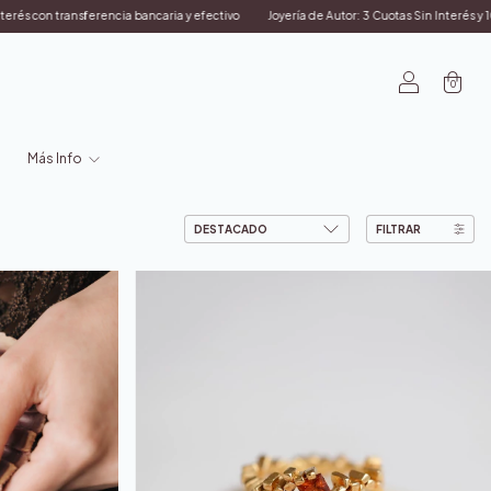
Joyería de Autor: 3 Cuotas Sin Interés y 10% OFF Transferencia /// Anillos de Comprom
0
Más Info
FILTRAR