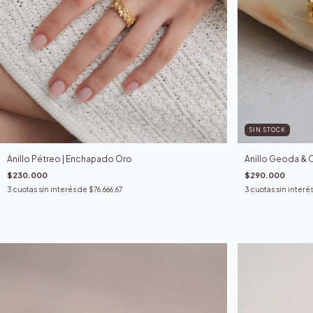
SIN STOCK
Anillo Pétreo | Enchapado Oro
Anillo Geoda & 
$230.000
$290.000
3
cuotas sin interés de
$76.666,67
3
cuotas sin interé