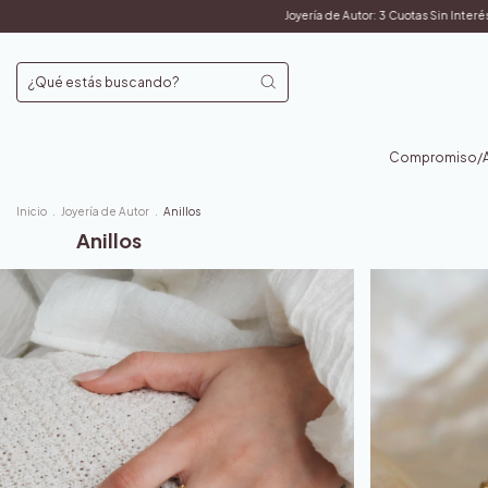
Joyería de Autor: 3 Cuotas Sin Interés y 10% OFF Transferencia /// Anillos de Comp
Compromiso/An
Inicio
.
Joyería de Autor
.
Anillos
Anillos