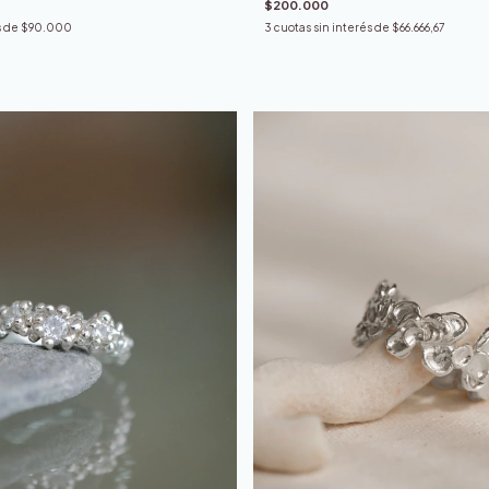
$200.000
s de
$90.000
3
cuotas sin interés de
$66.666,67